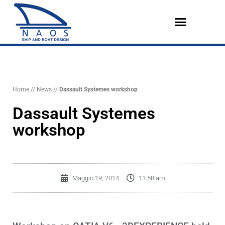
Vai
al
contenuto
Home
//
News
//
Dassault Systemes workshop
Dassault Systemes
workshop
Maggio 19, 2014
11:58 am